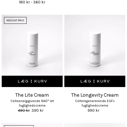
180 kr - 360 kr
NEDSAT PRIS
LÆG I KURV
LÆG I KURV
The Lite Cream
The Longevity Cream
+
Celleenergigivende NAD
let
Celleregenererende EGF+
fugtighedscreme
fugtighedscreme
490 kr
390 kr
990 kr