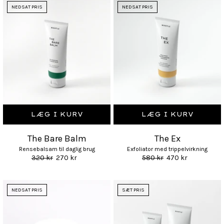
NEDSAT PRIS
NEDSAT PRIS
LÆG I KURV
LÆG I KURV
The Bare Balm
The Ex
Rensebalsam til daglig brug
Exfoliator med trippelvirkning
320 kr
270 kr
580 kr
470 kr
NEDSAT PRIS
SÆT PRIS