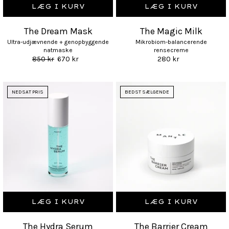
LÆG I KURV
LÆG I KURV
The Dream Mask
The Magic Milk
Ultra-udjævnende + genopbyggende
Mikrobiom-balancerende
natmaske
rensecreme
850 kr
670 kr
280 kr
NEDSAT PRIS
BEDST SÆLGENDE
LÆG I KURV
LÆG I KURV
The Hydra Serum
The Barrier Cream