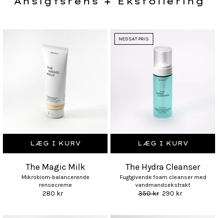
Ansigtsrens + Eksfoliering
NEDSAT PRIS
LÆG I KURV
LÆG I KURV
The Magic Milk
The Hydra Cleanser
Mikrobiom-balancerende
Fugtgivende foam cleanser med
rensecreme
vandmandsekstrakt
280 kr
350 kr
290 kr