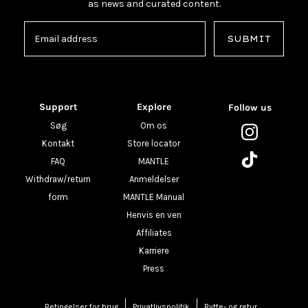
as news and curated content.
SUBMIT
Support
Explore
Follow us
Søg
Om os
Kontakt
Store locator
FAQ
MANTLE
Withdraw/return
Anmeldelser
form
MANTLE Manual
Henvis en ven
Affiliates
Karriere
Press
Betingelser for brug
Privatlivspolitik
Bytte- og retur