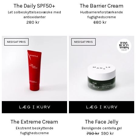
The Daily SPF50+
The Barrier Cream
Let solbeskyttelsesvæske med
Hudbarriereforstærkende
antioxidanter
fugtighedscreme
280 kr
680 kr
NEDSAT PRIS
NEDSAT PRIS
LÆG I KURV
LÆG I KURV
The Extreme Cream
The Face Jelly
Ekstremt beskyttende
Beroligende centella gel
fugtighedscreme
750 kr
590 kr