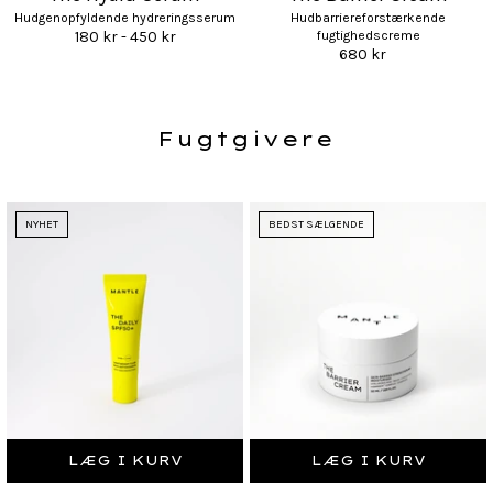
Hudgenopfyldende hydreringsserum
Hudbarriereforstærkende
180 kr - 450 kr
fugtighedscreme
680 kr
Fugtgivere
NYHET
BEDST SÆLGENDE
LÆG I KURV
LÆG I KURV