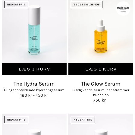
NEDSAT PRIS
BEDST SÆLGENDE
LÆG I KURV
LÆG I KURV
The Hydra Serum
The Glow Serum
Hudgenopfyldende hydreringsserum
Glødgivende serum, der strammer
180 kr - 450 kr
huden op
750 kr
NEDSAT PRIS
NEDSAT PRIS