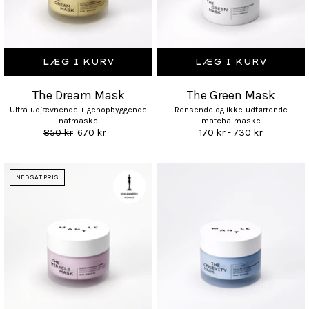
LÆG I KURV
LÆG I KURV
The Dream Mask
The Green Mask
Ultra-udjævnende + genopbyggende
Rensende og ikke-udtørrende
natmaske
matcha-maske
850 kr
670 kr
170 kr - 730 kr
NEDSAT PRIS